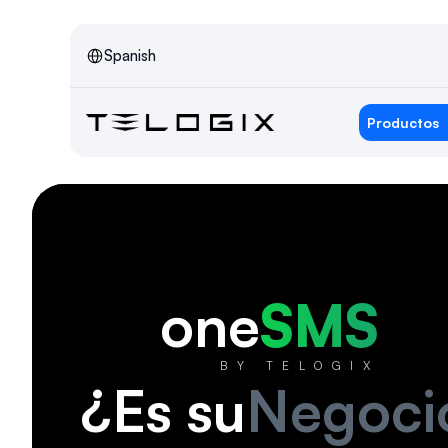
Select Language
Spanish
Productos
one
SMS
BY TELOGIX
¿Es su
Negoci