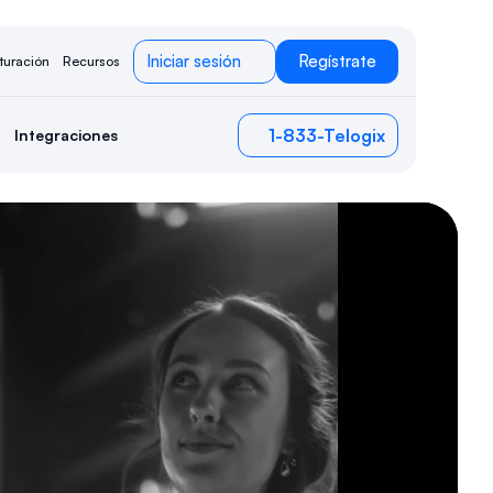
Iniciar sesión
Regístrate
turación
Recursos
1-833-Telogix
Integraciones