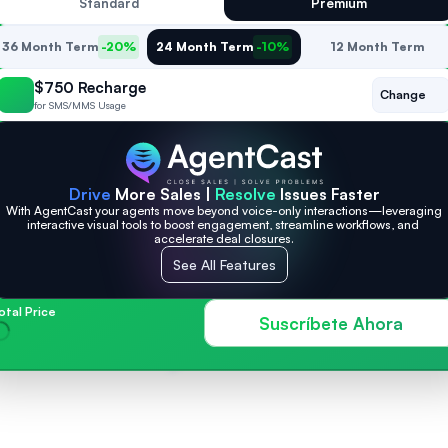
Standard
Premium
36 Month Term
-20%
24 Month Term
-10%
12 Month Term
$750 Recharge
Change
for SMS/MMS Usage
Drive
 More Sales | 
Resolve
 Issues Faster
With AgentCast your agents move beyond voice-only interactions—leveraging 
interactive visual tools to boost engagement, streamline workflows, and 
accelerate deal closures.
See All Features
otal Price
Suscríbete Ahora