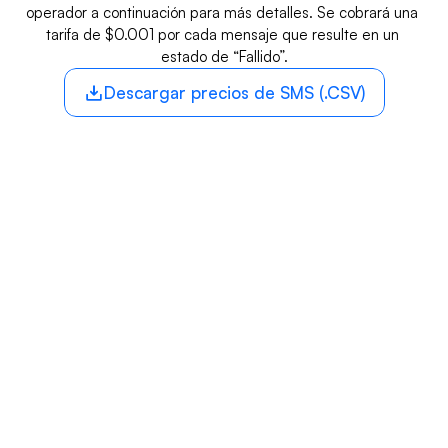
operador a continuación para más detalles. Se cobrará una 
tarifa de $0.001 por cada mensaje que resulte en un 
estado de “Fallido”.
Descargar precios de SMS (.CSV)
TARIFAS DEL 
OPERADOR
Mensaje de Texto
Men
Operador
Entrante*
Salid
AT&T
$0.0030
$0.