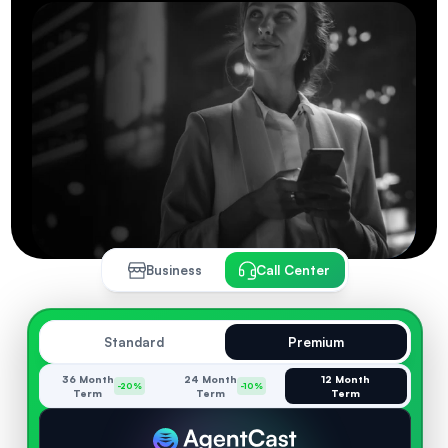
Business
Call Center
Standard
Premium
36 Month
24 Month
12 Month
-20%
-10%
Term
Term
Term