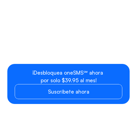
Costo del Pl
Acceso Profesional OneSMS
por mes
Paquete profesional con 1 
asiento para usuario + Número 
Tarifa plana
de teléfono
Usuario, equipo o departamento 
$9.99 por as
adicional
¡Desbloquea oneSMS℠ ahora 
por solo $39.95 al mes!
Suscríbete ahora
PRECIOS DE 
SMS/MMS