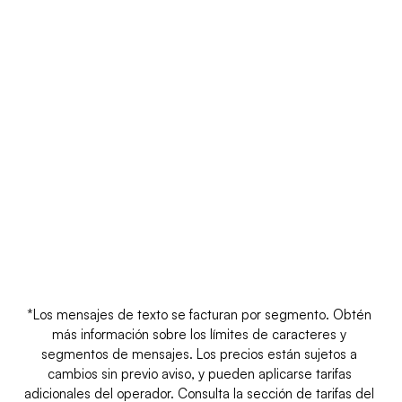
Mensaje de 
Tipo de número de teléfono
Entrante*
Códigos extensos
$0,01
Un número de 10 dígitos para SMS y 
llamadas de voz con identidad localizada.
*Los mensajes de texto se facturan por segmento. Obtén 
más información sobre los límites de caracteres y 
segmentos de mensajes. Los precios están sujetos a 
cambios sin previo aviso, y pueden aplicarse tarifas 
adicionales del operador. Consulta la sección de tarifas del 