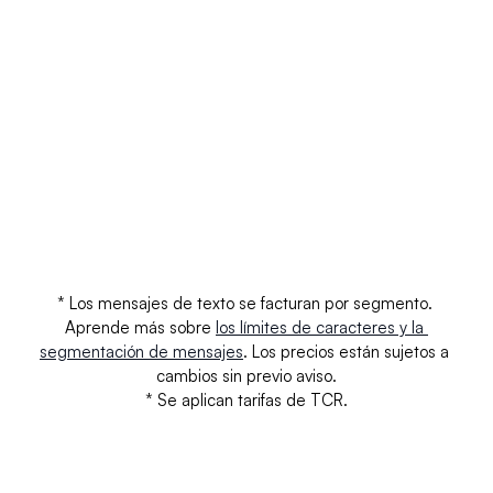
AT&T - No registrado
$0.0100
$0.
T-Mobile
$0.0030
$0.
T-Mobile - No Registrado
$0,0110
$0,
Verizon
$0.0000
$0.
Verizon - No Registrado
$0.0000
$0.
* Los mensajes de texto se facturan por segmento. 
Aprende más sobre 
los límites de caracteres y la 
segmentación de mensajes
. Los precios están sujetos a 
cambios sin previo aviso.
* Se aplican tarifas de TCR.
Tus preguntas respondidas.