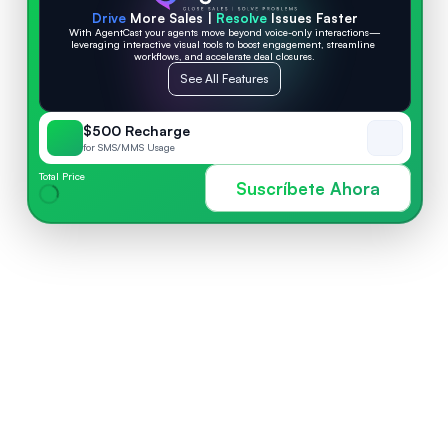
Drive
 More Sales | 
Resolve
 Issues Faster
With AgentCast your agents move beyond voice-only interactions—
leveraging interactive visual tools to boost engagement, streamline 
workflows, and accelerate deal closures.
See All Features
$500 Recharge
for SMS/MMS Usage
Total Price
Suscríbete Ahora
CARACTERÍSTICAS 
IMPRESIONANTES