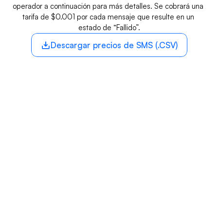
operador a continuación para más detalles. Se cobrará una 
tarifa de $0.001 por cada mensaje que resulte en un 
estado de “Fallido”.
Descargar precios de SMS (.CSV)
TARIFAS DEL 
OPERADOR
Mensaje de Texto
Men
Operador
Entrante*
Salid
AT&T
$0.0030
$0.