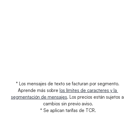
AT&T - No registrado
$0.0100
$0.
T-Mobile
$0.0030
$0.
T-Mobile - No Registrado
$0,0110
$0,
Verizon
$0.0000
$0.
Verizon - No Registrado
$0.0000
$0.
* Los mensajes de texto se facturan por segmento. 
Aprende más sobre 
los límites de caracteres y la 
segmentación de mensajes
. Los precios están sujetos a 
cambios sin previo aviso.
* Se aplican tarifas de TCR.
Tus preguntas respondidas.