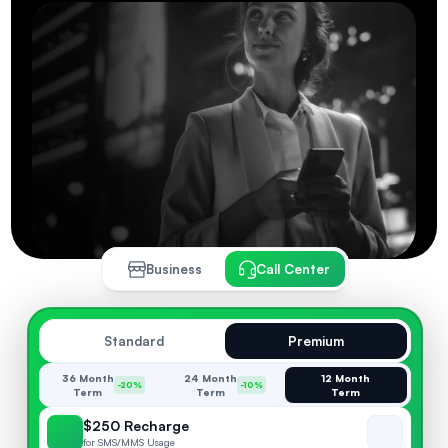
Business
Call Center
Standard
Premium
36 Month
24 Month
12 Month
-20%
-10%
Term
Term
Term
$250 Recharge
for SMS/MMS Usage