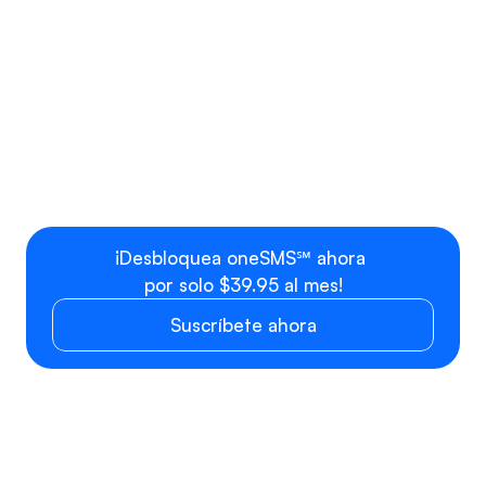
Costo del Pl
Acceso Profesional OneSMS
por mes
Paquete profesional con 1 
asiento para usuario + Número 
Tarifa plana
de teléfono
Usuario, equipo o departamento 
$9.99 por as
adicional
¡Desbloquea oneSMS℠ ahora 
por solo $39.95 al mes!
Suscríbete ahora
PRECIOS DE 
SMS/MMS