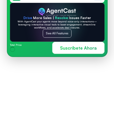
Drive
 More Sales | 
Resolve
 Issues Faster
With AgentCast your agents move beyond voice-only interactions—
leveraging interactive visual tools to boost engagement, streamline 
workflows, and accelerate deal closures.
See All Features
Total Price
Suscríbete Ahora
CARACTERÍSTICAS 
IMPRESIONANTES