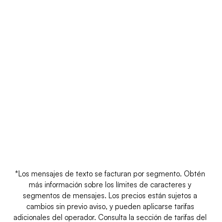
Mensaje de 
Tipo de número de teléfono
Entrante*
Códigos extensos
$0,01
Un número de 10 dígitos para SMS y 
llamadas de voz con identidad localizada.
*Los mensajes de texto se facturan por segmento. Obtén 
más información sobre los límites de caracteres y 
segmentos de mensajes. Los precios están sujetos a 
cambios sin previo aviso, y pueden aplicarse tarifas 
adicionales del operador. Consulta la sección de tarifas del 