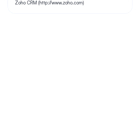
Zoho CRM (http://www.zoho.com)
Tus preguntas respondidas.
Haremos nuestro mejor esfuerzo para responder a sus 
preguntas más frecuentes.
¿Podemos conservar nuestro número original?
¿Cómo funciona tu instalación?
¿Me permitirá este sistema la libertad de 
trabajar desde casa?