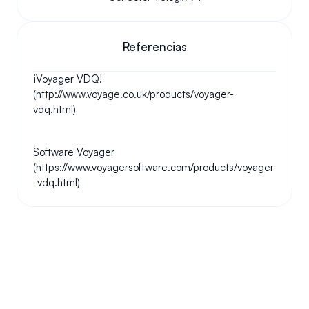
Referencias
¡Voyager VDQ! 
(http://www.voyage.co.uk/products/voyager-
vdq.html)
Software Voyager 
(https://www.voyagersoftware.com/products/voyager
-vdq.html)
Tus preguntas respondidas.
Haremos nuestro mejor esfuerzo para responder a sus 
preguntas más frecuentes.
¿Podemos conservar nuestro número original?