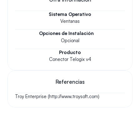
Sistema Operativo
Ventanas
Opciones de Instalación
Opcional
Producto
Conector Telogix v4
Referencias
Troy Enterprise (http://www.troysoft.com)
Tus preguntas respondidas.
Haremos nuestro mejor esfuerzo para responder a sus 
preguntas más frecuentes.