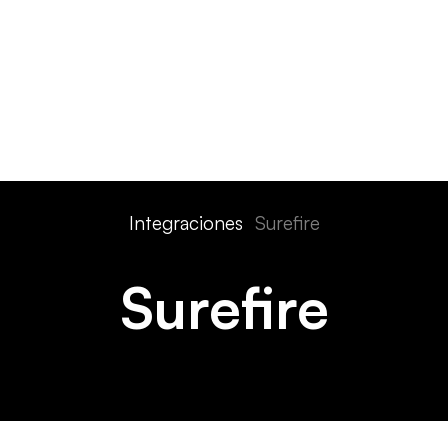
Características
Dispositivos
Precios
Soluciones
Int
Integraciones
Surefire
Surefire