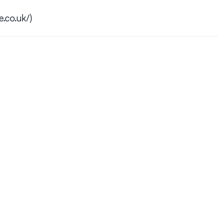
e.co.uk/)
¿Podemos conservar nuestro
tas más frecuentes.
¿Cómo funciona tu instalaci
¿Me permitirá este sistema l