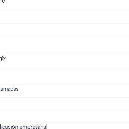
nte
gix
llamadas
plicación empresarial