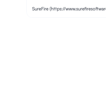
SureFire (https://www.surefiresoftwar
Tus preguntas respondidas.
Haremos nuestro mejor esfuerzo para responder a sus pregun
¿Todavía tienes 
preguntas?
¡Tenemos respuestas y nos encanta 
conversar!
Chatea Ahora