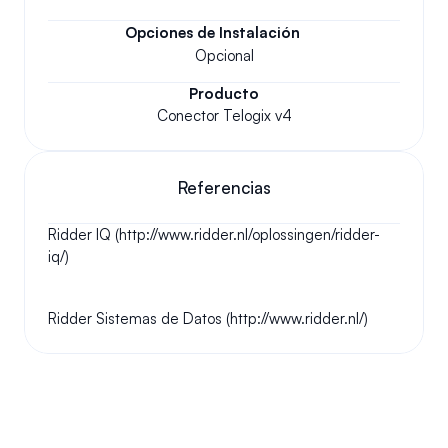
Opciones de Instalación
Opcional
Producto
Conector Telogix v4
Referencias
Ridder IQ (http://www.ridder.nl/oplossingen/ridder-
iq/)
Ridder Sistemas de Datos (http://www.ridder.nl/)
Tus preguntas respondidas.
Haremos nuestro mejor esfuerzo para responder a sus 