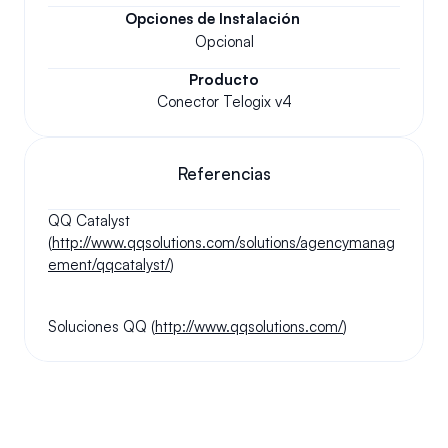
Opciones de Instalación
Opcional
Producto
Conector Telogix v4
Referencias
QQ Catalyst 
(
http://www.qqsolutions.com/solutions/agencymanag
ement/qqcatalyst/
)
Soluciones QQ (
http://www.qqsolutions.com/
)
Tus preguntas respondidas.
Haremos nuestro mejor esfuerzo para responder a sus 