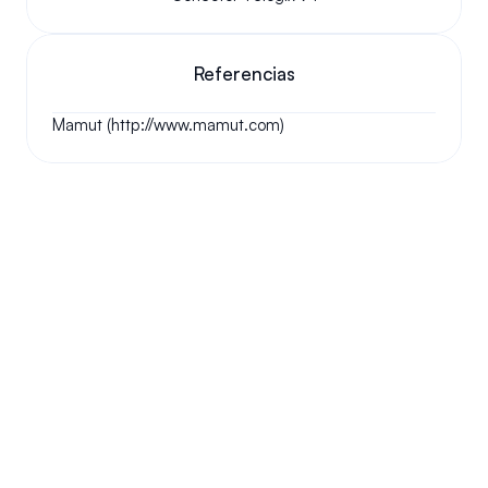
Referencias
Mamut (http://www.mamut.com)
Tus preguntas respondidas.
Haremos nuestro mejor esfuerzo para responder a sus 
preguntas más frecuentes.
¿Podemos conservar nuestro número original?
¿Cómo funciona tu instalación?
¿Me permitirá este sistema la libertad de 