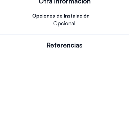
Otra información
Opciones de Instalación
Opcional
Referencias
¿Podemos conservar nuestro
tas más frecuentes.
¿Cómo funciona tu instalaci