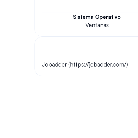
Sistema Operativo
Ventanas
Jobadder (https://jobadder.com/)
Tus preguntas respondidas.
Haremos nuestro mejor esfuerzo para responder a sus pregun
¿Todavía tienes 
preguntas?
¡Tenemos respuestas y nos encanta 