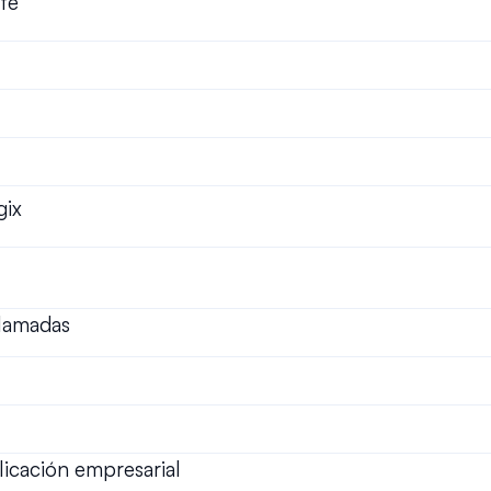
nte
gix
llamadas
plicación empresarial