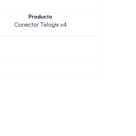
Producto
Conector Telogix v4
 número original?
ón?