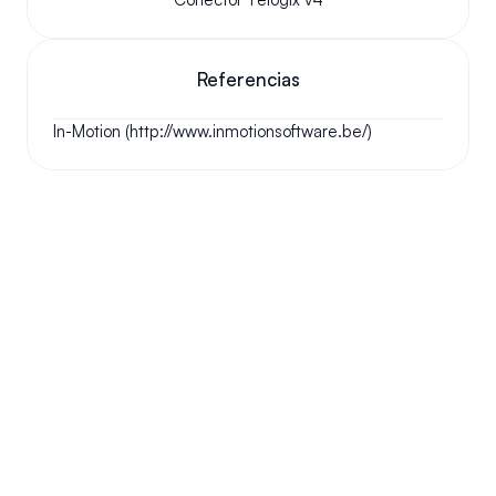
Referencias
In-Motion (http://www.inmotionsoftware.be/)
Tus preguntas respondidas.
Haremos nuestro mejor esfuerzo para responder a sus 
preguntas más frecuentes.
¿Podemos conservar nuestro número original?
¿Cómo funciona tu instalación?
¿Me permitirá este sistema la libertad de 