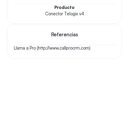
Producto
Conector Telogix v4
Referencias
Llama a Pro (http://www.callprocrm.com)
Tus preguntas respondidas.
Haremos nuestro mejor esfuerzo para responder a sus 
preguntas más frecuentes.
¿Podemos conservar nuestro número original?
¿Cómo funciona tu instalación?