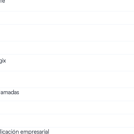
nte
gix
llamadas
plicación empresarial