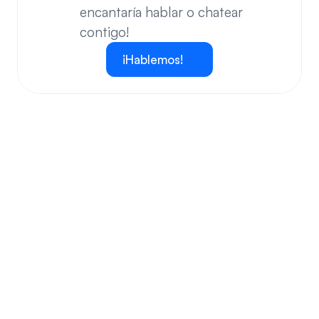
encantaría hablar o chatear 
contigo!
¡Hablemos!
Tus preguntas respondidas.
Haremos nuestro mejor esfuerzo para responder a sus 
preguntas más frecuentes.
¿Podemos conservar nuestro número original?
¿Cómo funciona tu instalación?
¿Me permitirá este sistema la libertad de 