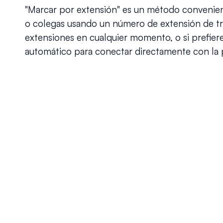
"Marcar por extensión" es un método convenient
o colegas usando un número de extensión de tre
extensiones en cualquier momento, o si prefiere
automático para conectar directamente con la 
¿Funciona la Marcación por Extensión con mi aplicació
¿Puedo usar una extensión de dos dígitos?